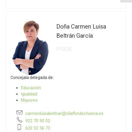
Doña Carmen Luisa
Beltrán García
PSOE
Concejala delegada de:
Educación
Igualdad
Mayores
carmenluisabeltran@vilaflordechasna.es
922 70 90 02
620 32 56 73