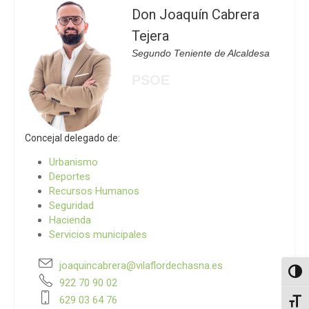
Don Joaquín Cabrera
Tejera
Segundo Teniente de Alcaldesa
PSOE
Concejal delegado de:
Urbanismo
Deportes
Recursos Humanos
Seguridad
Hacienda
Servicios municipales
joaquincabrera@vilaflordechasna.es
Altern
922 70 90 02
629 03 64 76
Alter