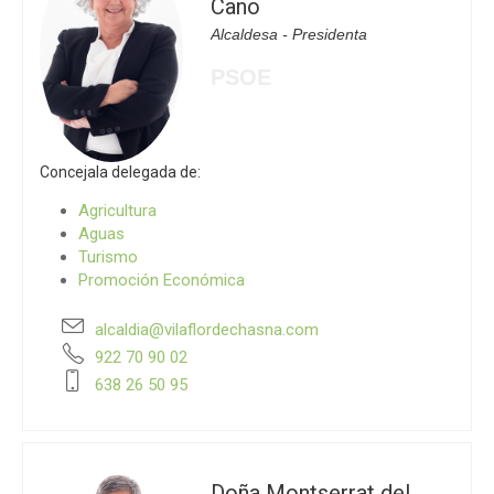
Cano
Alcaldesa - Presidenta
PSOE
Concejala delegada de:
Agricultura
Aguas
Turismo
Promoción Económica
alcaldia@vilaflordechasna.com
922 70 90 02
638 26 50 95
Doña Montserrat del