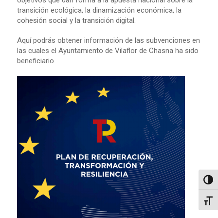
objetivos que dan forma a la apuesta nacional sobre la
transición ecológica, la dinamización económica, la
cohesión social y la transición digital.
Aquí podrás obtener información de las subvenciones en
las cuales el Ayuntamiento de Vilaflor de Chasna ha sido
beneficiario.
Altern
Alter