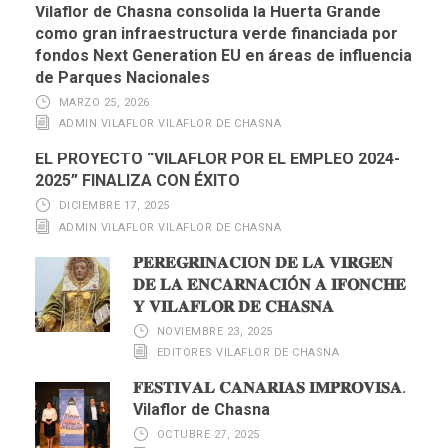
Vilaflor de Chasna consolida la Huerta Grande
como gran infraestructura verde financiada por
fondos Next Generation EU en áreas de influencia
de Parques Nacionales
MARZO 25, 2026
ADMIN VILAFLOR VILAFLOR DE CHASNA
EL PROYECTO “VILAFLOR POR EL EMPLEO 2024-
2025” FINALIZA CON ÉXITO
DICIEMBRE 17, 2025
ADMIN VILAFLOR VILAFLOR DE CHASNA
𝐏𝐄𝐑𝐄𝐆𝐑𝐈𝐍𝐀𝐂𝐈Ó𝐍 𝐃𝐄 𝐋𝐀 𝐕𝐈𝐑𝐆𝐄𝐍
𝐃𝐄 𝐋𝐀 𝐄𝐍𝐂𝐀𝐑𝐍𝐀𝐂𝐈Ó𝐍 𝐀 𝐈𝐅𝐎𝐍𝐂𝐇𝐄
𝐘 𝐕𝐈𝐋𝐀𝐅𝐋𝐎𝐑 𝐃𝐄 𝐂𝐇𝐀𝐒𝐍𝐀
NOVIEMBRE 23, 2025
EDITORES VILAFLOR DE CHASNA
𝐅𝐄𝐒𝐓𝐈𝐕𝐀𝐋 𝐂𝐀𝐍𝐀𝐑𝐈𝐀𝐒 𝐈𝐌𝐏𝐑𝐎𝐕𝐈𝐒𝐀.
Vilaflor de Chasna
OCTUBRE 27, 2025