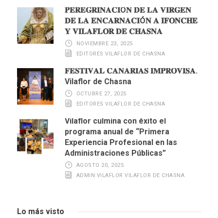
𝐏𝐄𝐑𝐄𝐆𝐑𝐈𝐍𝐀𝐂𝐈Ó𝐍 𝐃𝐄 𝐋𝐀 𝐕𝐈𝐑𝐆𝐄𝐍
𝐃𝐄 𝐋𝐀 𝐄𝐍𝐂𝐀𝐑𝐍𝐀𝐂𝐈Ó𝐍 𝐀 𝐈𝐅𝐎𝐍𝐂𝐇𝐄
𝐘 𝐕𝐈𝐋𝐀𝐅𝐋𝐎𝐑 𝐃𝐄 𝐂𝐇𝐀𝐒𝐍𝐀
NOVIEMBRE 23, 2025
EDITORES VILAFLOR DE CHASNA
𝐅𝐄𝐒𝐓𝐈𝐕𝐀𝐋 𝐂𝐀𝐍𝐀𝐑𝐈𝐀𝐒 𝐈𝐌𝐏𝐑𝐎𝐕𝐈𝐒𝐀.
Vilaflor de Chasna
OCTUBRE 27, 2025
EDITORES VILAFLOR DE CHASNA
Vilaflor culmina con éxito el
programa anual de “Primera
Experiencia Profesional en las
Administraciones Públicas”
AGOSTO 20, 2025
ADMIN VILAFLOR VILAFLOR DE CHASNA
Lo más visto