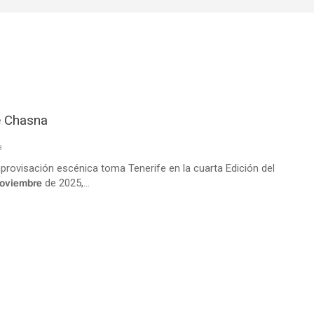
r de Chasna
a
na La improvisación escénica toma Tenerife en la cuarta Edición del
 𝗻𝗼𝘃𝗶𝗲𝗺𝗯𝗿𝗲 de 2025,...