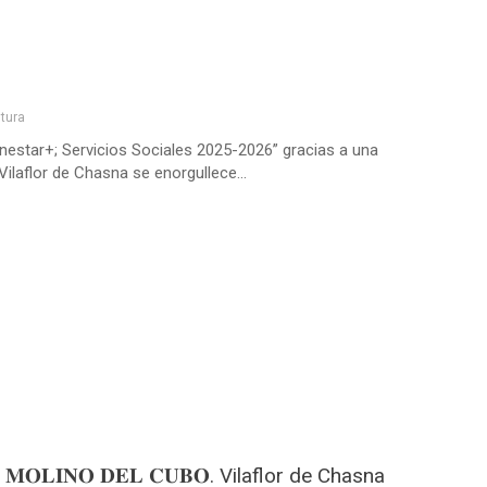
ltura
enestar+; Servicios Sociales 2025-2026” gracias a una
ilaflor de Chasna se enorgullece...
𝐈𝐍𝐎 𝐃𝐄𝐋 𝐂𝐔𝐁𝐎. Vilaflor de Chasna