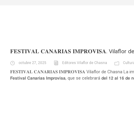
𝐅𝐄𝐒𝐓𝐈𝐕𝐀𝐋 𝐂𝐀𝐍𝐀𝐑𝐈𝐀𝐒 𝐈𝐌𝐏𝐑𝐎𝐕𝐈𝐒𝐀. Vilaflo
octubre 27, 2025
Editores Vilaflor de Chasna
Cultur
𝐅𝐄𝐒𝐓𝐈𝐕𝐀𝐋 𝐂𝐀𝐍𝐀𝐑𝐈𝐀𝐒 𝐈𝐌𝐏𝐑𝐎𝐕𝐈𝐒𝐀 Vilaflor de Chas
𝗙𝗲𝘀𝘁𝗶𝘃𝗮𝗹 𝗖𝗮𝗻𝗮𝗿𝗶𝗮𝘀 𝗜𝗺𝗽𝗿𝗼𝘃𝗶𝘀𝗮, que se celebrará 𝗱𝗲𝗹 𝟭𝟮 𝗮𝗹 𝟭𝟲 𝗱𝗲