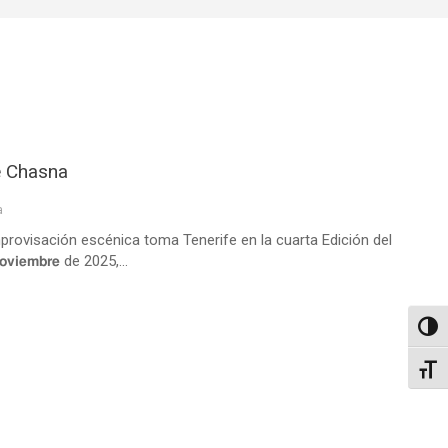
r de Chasna
a
na La improvisación escénica toma Tenerife en la cuarta Edición del
 𝗻𝗼𝘃𝗶𝗲𝗺𝗯𝗿𝗲 de 2025,...
Altern
Alter