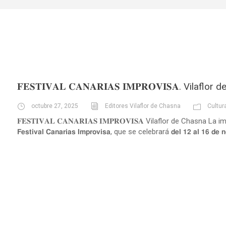
𝐅𝐄𝐒𝐓𝐈𝐕𝐀𝐋 𝐂𝐀𝐍𝐀𝐑𝐈𝐀𝐒 𝐈𝐌𝐏𝐑𝐎𝐕𝐈𝐒𝐀. Vilaflo
octubre 27, 2025
Editores Vilaflor de Chasna
Cultur
𝐅𝐄𝐒𝐓𝐈𝐕𝐀𝐋 𝐂𝐀𝐍𝐀𝐑𝐈𝐀𝐒 𝐈𝐌𝐏𝐑𝐎𝐕𝐈𝐒𝐀 Vilaflor de Chas
𝗙𝗲𝘀𝘁𝗶𝘃𝗮𝗹 𝗖𝗮𝗻𝗮𝗿𝗶𝗮𝘀 𝗜𝗺𝗽𝗿𝗼𝘃𝗶𝘀𝗮, que se celebrará 𝗱𝗲𝗹 𝟭𝟮 𝗮𝗹 𝟭𝟲 𝗱𝗲