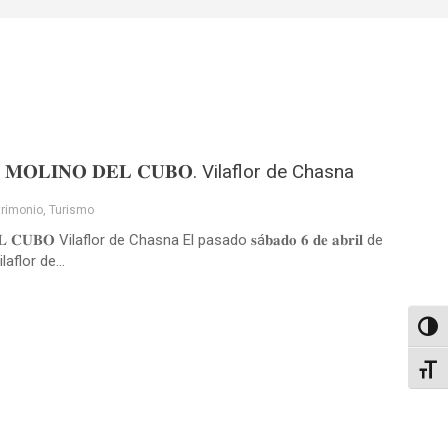
𝐈𝐍𝐎 𝐃𝐄𝐋 𝐂𝐔𝐁𝐎. Vilaflor de Chasna
trimonio
,
Turismo
 Vilaflor de Chasna El pasado 𝐬á𝐛𝐚𝐝𝐨 𝟔 𝐝𝐞 𝐚𝐛𝐫𝐢𝐥 de
aflor de...
Altern
Alter