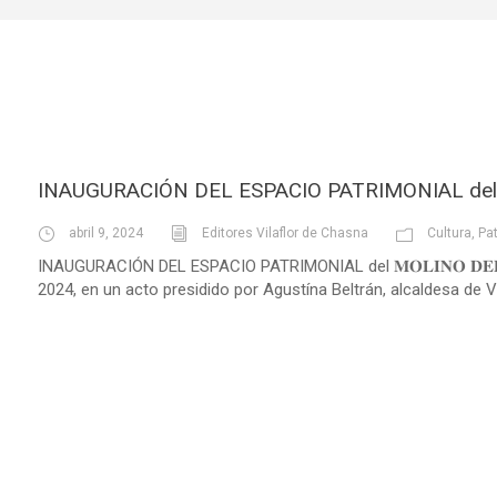
INAUGURACIÓN DEL ESPACIO PATRIMONIAL del 𝐌𝐎𝐋
abril 9, 2024
Editores Vilaflor de Chasna
Cultura
,
Pa
INAUGURACIÓN DEL ESPACIO PATRIMONIAL del 𝐌𝐎𝐋𝐈𝐍𝐎 𝐃𝐄𝐋 𝐂𝐔𝐁
2024, en un acto presidido por Agustína Beltrán, alcaldesa de Vil