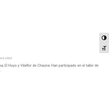
Altern
Alter
cera edad
 El Hoyo y Vilaflor de Chasna. Han participado en el taller de
.