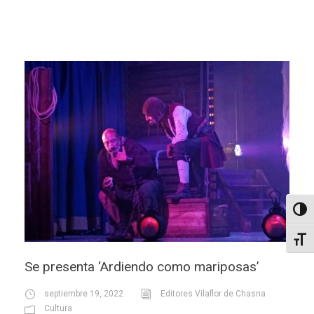
Altern
Alter
Se presenta ‘Ardiendo como mariposas’
septiembre 19, 2022
Editores Vilaflor de Chasna
Cultura