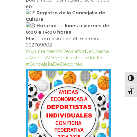
en:
Registro de la Concejalía de
Cultura
Horario:
de
lunes a viernes de
8:00 a 14:00 horas
Más información en el teléfono:
922709802
#AyuntamientoDeVilaflorDeChasna
#AyudasADeportistasIndividuales
#ConcejalíaDeDeportes
Altern
Alter