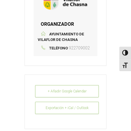
ORGANIZADOR
AYUNTAMIENTO DE
VILAFLOR DE CHASNA
922709002
TELÉFONO
Altern
Alter
+ Añadir Google Calendar
Exportación + iCal / Outlook