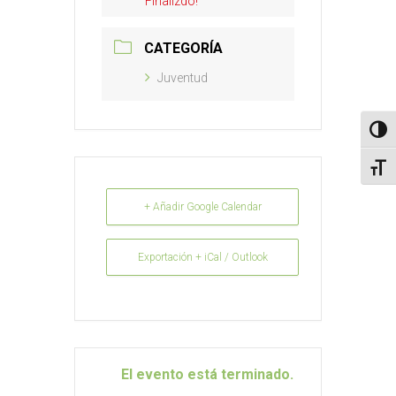
Finalizdo!
CATEGORÍA
Juventud
Altern
Alter
+ Añadir Google Calendar
Exportación + iCal / Outlook
El evento está terminado.