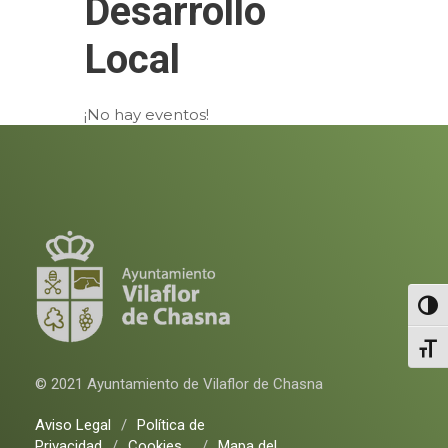
Desarrollo
Local
¡No hay eventos!
Altern
Alter
© 2021 Ayuntamiento de Vilaflor de Chasna
Aviso Legal
/
Política de
Privacidad
/
Cookies
/
Mapa del