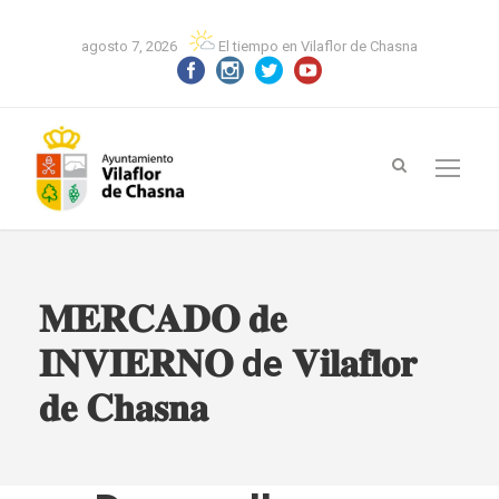
agosto 7, 2026
El tiempo en Vilaflor de Chasna
𝐌𝐄𝐑𝐂𝐀𝐃𝐎 𝐝𝐞
𝐈𝐍𝐕𝐈𝐄𝐑𝐍𝐎 de 𝐕𝐢𝐥𝐚𝐟𝐥𝐨𝐫
𝐝𝐞 𝐂𝐡𝐚𝐬𝐧𝐚