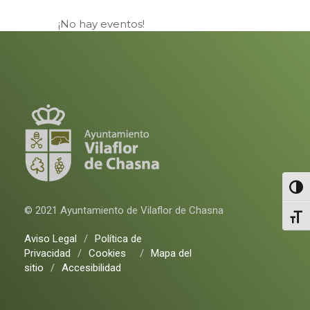
¡No hay eventos!
Altern
© 2021 Ayuntamiento de Vilaflor de Chasna
Alter
Aviso Legal
/
Política de
Privacidad
/
Cookies
/
Mapa del
sitio
/
Accesibilidad