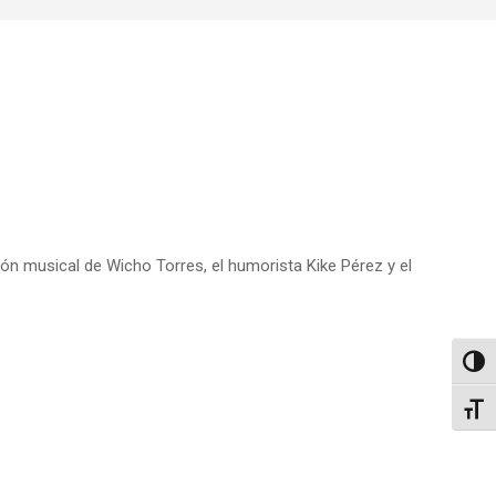
ión musical de Wicho Torres, el humorista Kike Pérez y el
Altern
Alter