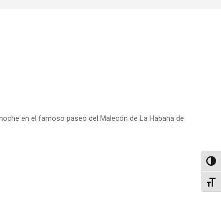
– noche en el famoso paseo del Malecón de La Habana de
Altern
Alter