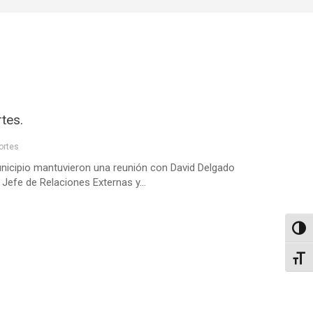
tes.
ortes
unicipio mantuvieron una reunión con David Delgado
efe de Relaciones Externas y...
Altern
Alter