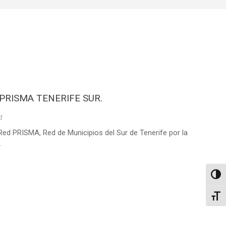
ED PRISMA TENERIFE SUR.
d
Red PRISMA, Red de Municipios del Sur de Tenerife por la
.
Altern
Alter