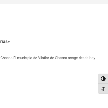
rias»
e Chasna El municipio de Vilaflor de Chasna acoge desde hoy
Altern
Alter