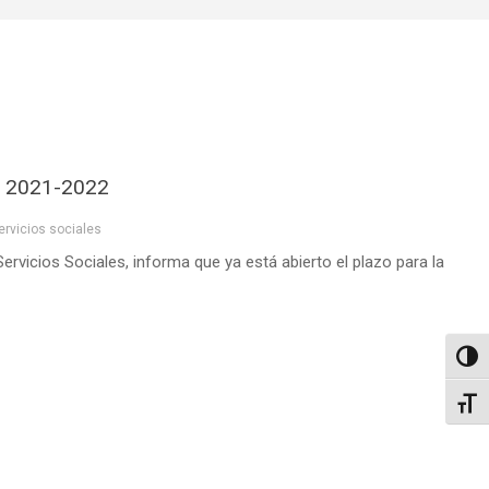
ar 2021-2022
ervicios sociales
ervicios Sociales, informa que ya está abierto el plazo para la
Altern
Alter