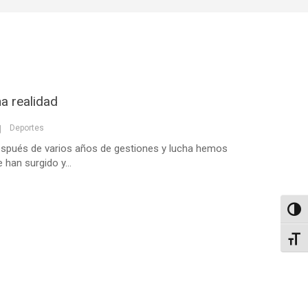
na realidad
Deportes
 después de varios años de gestiones y lucha hemos
han surgido y...
Altern
Alter