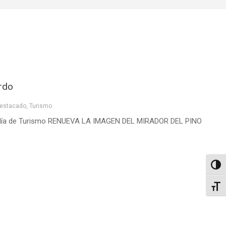
rdo
estacado
,
Turismo
cejalía de Turismo RENUEVA LA IMAGEN DEL MIRADOR DEL PINO
Altern
Alter