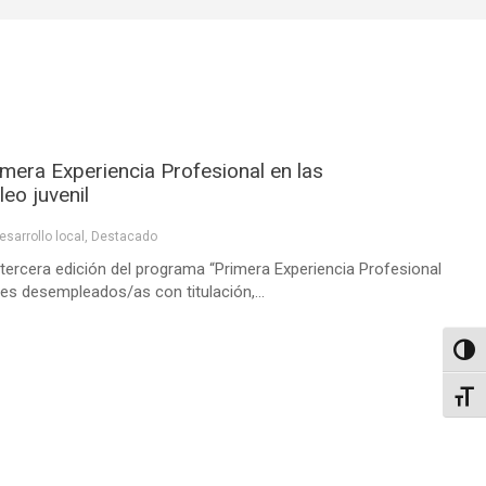
imera Experiencia Profesional en las
eo juvenil
esarrollo local
,
Destacado
tercera edición del programa “Primera Experiencia Profesional
enes desempleados/as con titulación,...
Altern
Alter