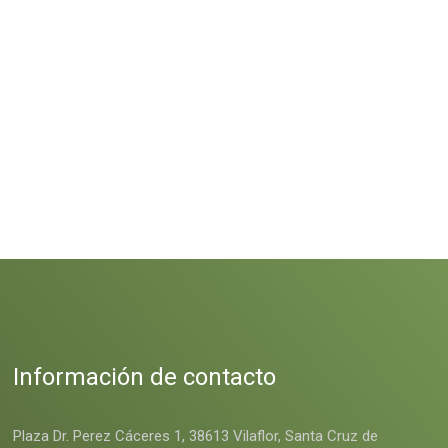
Información de contacto
Plaza Dr. Perez Cáceres 1, 38613 Vilaflor, Santa Cruz de