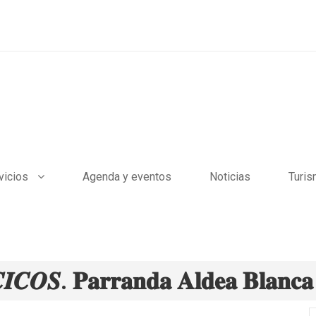
vicios
Agenda y eventos
Noticias
Turi
𝑶𝑺. 𝐏𝐚𝐫𝐫𝐚𝐧𝐝𝐚 𝐀𝐥𝐝𝐞𝐚 𝐁𝐥𝐚𝐧𝐜𝐚