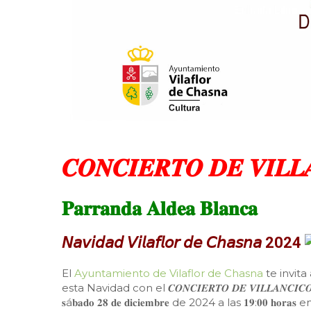
𝑪𝑶𝑵𝑪𝑰𝑬𝑹𝑻𝑶 𝑫𝑬 𝑽𝑰𝑳𝑳
𝐏𝐚𝐫𝐫𝐚𝐧𝐝𝐚 𝐀𝐥𝐝𝐞𝐚 𝐁𝐥𝐚𝐧𝐜𝐚
𝘕𝘢𝘷𝘪𝘥𝘢𝘥 𝘝𝘪𝘭𝘢𝘧𝘭𝘰𝘳 𝘥𝘦 𝘊𝘩𝘢𝘴𝘯𝘢 2024
El
Ayuntamiento de Vilaflor de Chasna
te invit
esta Navidad con el 𝑪𝑶𝑵𝑪𝑰𝑬𝑹𝑻𝑶 𝑫𝑬 𝑽𝑰𝑳𝑳𝑨𝑵𝑪𝑰𝑪𝑶
𝐬á𝐛𝐚𝐝𝐨 𝟐𝟖 𝐝𝐞 𝐝𝐢𝐜𝐢𝐞𝐦𝐛𝐫𝐞 de 2024 a las 𝟏𝟗:𝟎𝟎 𝐡𝐨𝐫𝐚𝐬 en la 𝐏