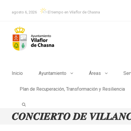
agosto 6, 2026
El tiempo en Vilaflor de Chasna
Inicio
Ayuntamiento
Áreas
Ser
Plan de Recuperación, Transformación y Resiliencia
𝑪𝑶𝑵𝑪𝑰𝑬𝑹𝑻𝑶 𝑫𝑬 𝑽𝑰𝑳𝑳𝑨𝑵𝑪𝑰𝑪