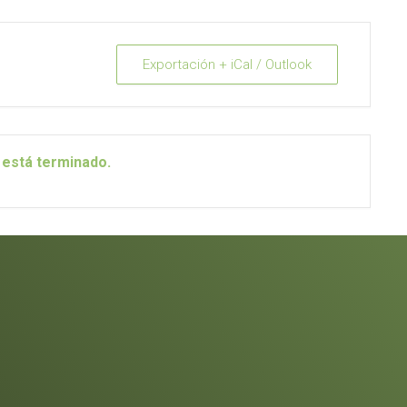
Exportación + iCal / Outlook
 está terminado.