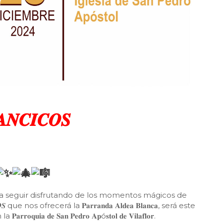
𝑨𝑵𝑪𝑰𝑪𝑶𝑺
a a seguir disfrutando de los momentos mágicos de
 que nos ofrecerá la 𝐏𝐚𝐫𝐫𝐚𝐧𝐝𝐚 𝐀𝐥𝐝𝐞𝐚 𝐁𝐥𝐚𝐧𝐜𝐚, será este
𝐫𝐫𝐨𝐪𝐮𝐢𝐚 𝐝𝐞 𝐒𝐚𝐧 𝐏𝐞𝐝𝐫𝐨 𝐀𝐩ó𝐬𝐭𝐨𝐥 𝐝𝐞 𝐕𝐢𝐥𝐚𝐟𝐥𝐨𝐫.