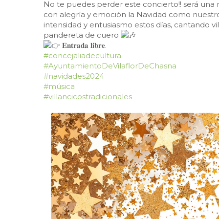
No te puedes perder este concierto!! será una n
con alegría y emoción la Navidad como nuestr
intensidad y entusiasmo estos días, cantando 
pandereta de cuero
𝐄𝐧𝐭𝐫𝐚𝐝𝐚 𝐥𝐢𝐛𝐫𝐞.
#concejaliadecultura
#AyuntamientoDeVilaflorDeChasna
#navidades2024
#música
#villancicostradicionales