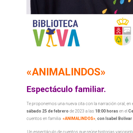
«ANIMALINDOS»
Espectáculo familiar.
Te proponemos una nueva cita con la narración oral, en 
sábado
25 de febrero
de 2023 a las
18:00 horas
en el
Ce
cuentos en familia
«ANIMALINDOS»
,
con Isabel Bolíva
Un espectáculo de cuentos que reúne historias variopint