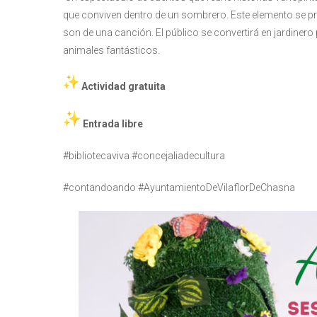
que conviven dentro de un sombrero. Este elemento se pres
son de una canción. El público se convertirá en jardinero
animales fantásticos.
Actividad gratuita
Entrada libre
#bibliotecaviva #concejaliadecultura
#contandoando #AyuntamientoDeVilaflorDeChasna