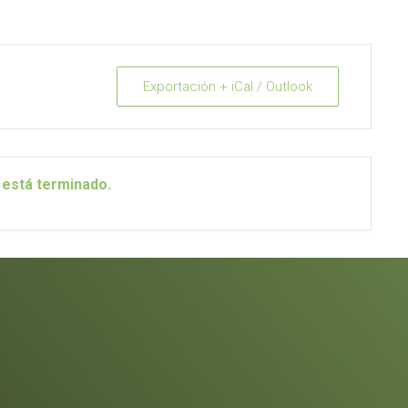
Exportación + iCal / Outlook
 está terminado.