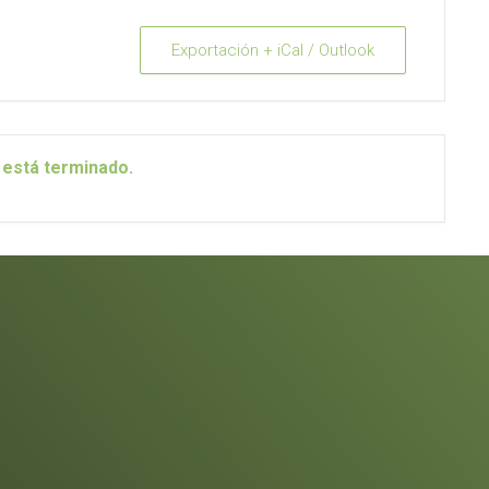
Exportación + iCal / Outlook
 está terminado.