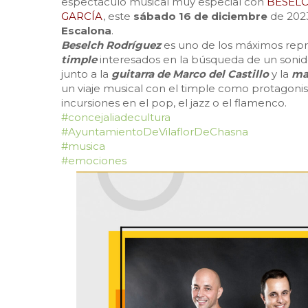
espectáculo musical muy especial con
BESELC
GARCÍA
, este
sábado 16 de diciembre
de 2023
Escalona
.
Beselch Rodríguez
es uno de los máximos repr
timple
interesados en la búsqueda de un sonido
junto a la
guitarra de Marco del Castillo
y la
ma
un viaje musical con el timple como protagoni
incursiones en el pop, el jazz o el flamenco.
#concejaliadecultura
#AyuntamientoDeVilaflorDeChasna
#musica
#emociones