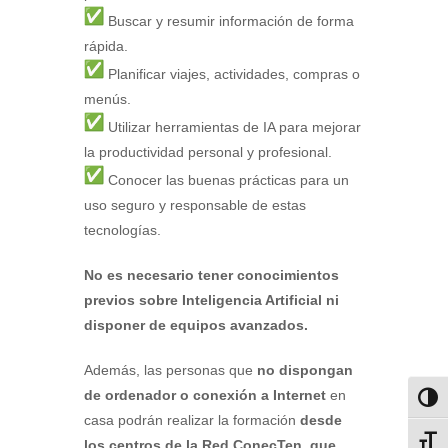
Buscar y resumir información de forma
rápida.
Planificar viajes, actividades, compras o
menús.
Utilizar herramientas de IA para mejorar
la productividad personal y profesional.
Conocer las buenas prácticas para un
uso seguro y responsable de estas
tecnologías.
No es necesario tener conocimientos
previos sobre Inteligencia Artificial ni
disponer de equipos avanzados.
Además, las personas que
no dispongan
de ordenador o conexión a Internet
en
Altern
casa podrán realizar la formación
desde
Alter
los centros de la Red ConecTen, que