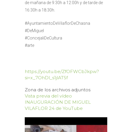
de mañana de 9:30h a 12:00h y de tarde de
16:30h a 18:30h.
#AyuntamientoDeVilaflorDeChasna
#DeMiguel
#ConcejaliDeCultura
#arte
https://youtu.be/ZfOFWCbJkpw?
si=x_7OhDl_s1jlATSf
Zona de los archivos adjuntos
Vista previa del vídeo
INAUGURACIÓN DE MIGUEL
VILAFLOR 24 de YouTube