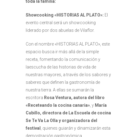
toda la familia:
Showcooking «HISTORIAS AL PLATO»:
El
evento central será un showcooking
liderado por dos abuelas de Vilaflor.
Con el nombre «HISTORIAS AL PLATO», este
espacio busca ir más allá de la simple
receta, fomentando la comunicación y
laescucha de las historias de vida de
nuestras mayores, a través de los sabores y
saberes que definen la gastronomía de
nuestra tierra. A ellas se sumarán la
escritora
Rosa Ventura, autora del libro
«Receteando la cocina canaria»
, y
María
Cubillo,
directora de La Escuela de cocina
Se Te Va La Olla y organizadora del
festival
, quienes guiarán y dinamizarán esta
demostración gastronómica.