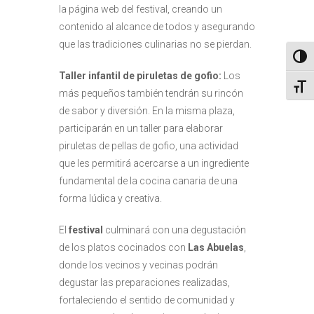
la página web del festival, creando un
contenido al alcance de todos y asegurando
que las tradiciones culinarias no se pierdan.
Altern
Taller infantil de piruletas de gofio:
Los
Alter
más pequeños también tendrán su rincón
de sabor y diversión. En la misma plaza,
participarán en un taller para elaborar
piruletas de pellas de gofio, una actividad
que les permitirá acercarse a un ingrediente
fundamental de la cocina canaria de una
forma lúdica y creativa.
El
festival
culminará con una degustación
de los platos cocinados con
Las Abuelas
,
donde los vecinos y vecinas podrán
degustar las preparaciones realizadas,
fortaleciendo el sentido de comunidad y