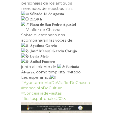
personajes de los antiguos
mercados de nuestras islas.
𝐒á𝐛𝐚𝐝𝐨 𝟏𝟔 𝐝𝐞 𝐚𝐠𝐨𝐬𝐭𝐨
𝟐𝟏:𝟑𝟎 𝐡
𝐏𝐥𝐚𝐳𝐚 𝐝𝐞 𝐒𝐚𝐧 𝐏𝐞𝐝𝐫𝐨 𝐀𝐩ó𝐬𝐭𝐨𝐥
Vilaflor de Chasna
Sobre el escenario nos
acompañarán las voces de:
𝐀𝐲𝐚𝐭𝐢𝐦𝐚 𝐆𝐚𝐫𝐜í𝐚
𝐉𝐨𝐬é 𝐌𝐚𝐧𝐮𝐞𝐥 𝐆𝐚𝐫𝐜í𝐚 𝐂𝐨𝐫𝐮𝐣𝐨
𝐋𝐞𝐲𝐥𝐚 𝐌𝐞𝐥𝐨
𝐀𝐧í𝐛𝐚𝐥 𝐅𝐮𝐦𝐞𝐫𝐨
junto al talento de
𝐄𝐮𝐭𝐢𝐦𝐢𝐨
Á𝐥𝐯𝐚𝐫𝐞𝐳, como timplista invitado.
Les esperamos
#AyuntamientoDeVilaflorDeChasna
#concejaliaDeCultura
#ConcejaliadeFiestas
#fiestaspatronales2025