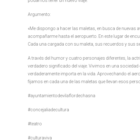
podamos tener un nuevo viaje.
Argumento:
«Me dispongo a hacer las maletas, en busca de nuevas a
acompañarme hasta el aeropuerto. En este lugar de encu
Cada una cargada con su maleta, sus recuerdos y sus se
A través del humor y cuatro personajes diferentes, la actr
verdadero significado del viaje. Vivimos en una sociedad 
verdaderamente importa en la vida. Aprovechando el aero
fijamos en cada una de las maletas que llevan esos pers
#ayuntamientodevilaflordechasna
#concejaliadecultura
#teatro
#culturaviva