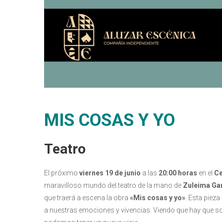
MIS COSAS Y YO
Teatro
El próximo
viernes 19 de junio
a las
20:00 horas
en el
Ce
maravilloso mundo del teatro de la mano de
Zuleima Ga
que traerá a escena la obra
«Mis cosas y yo»
. Esta piez
a nuestras emociones y vivencias. Viendo que hay que sonr