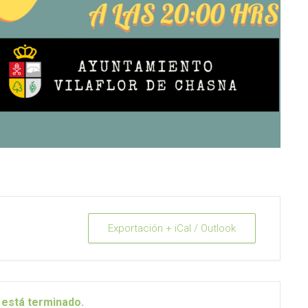
Exportación + iCal / Outlook
 está terminado.