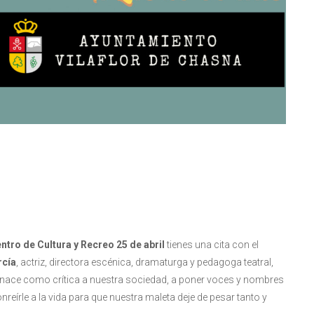
ntro de Cultura y Recreo 25 de abril
tienes una cita con el
rcía
, actriz, directora escénica, dramaturga y pedagoga teatral,
a nace como crítica a nuestra sociedad, a poner voces y nombres
eírle a la vida para que nuestra maleta deje de pesar tanto y