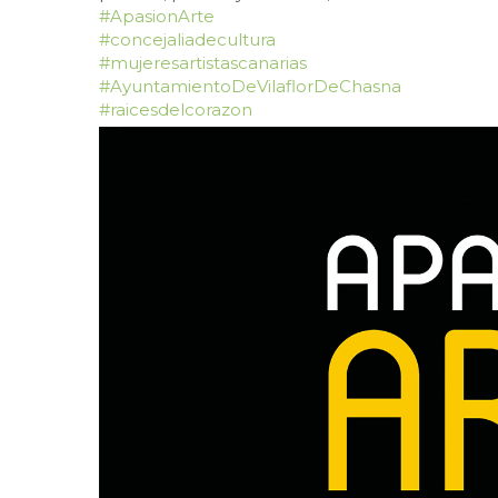
#ApasionArte
#concejaliadecultura
#mujeresartistascanarias
#AyuntamientoDeVilaflorDeChasna
#raicesdelcorazon