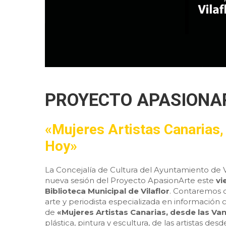
PROYECTO APASIONA
«Mujeres Artistas Canarias,
Hoy»
La Concejalía de Cultura del Ayuntamiento de 
nueva sesión del Proyecto ApasionArte este
vi
Biblioteca Municipal de Vilaflor
. Contaremos 
arte y periodista especializada en información c
de
«Mujeres Artistas Canarias, desde las V
plástica, pintura y escultura, de las artistas de