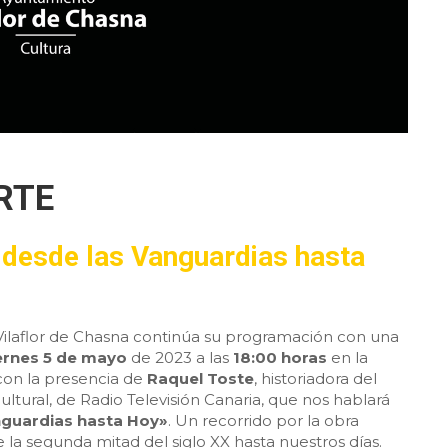
RTE
 desde las Vanguardias hasta
Vilaflor de Chasna continúa su programación con una
ernes 5 de mayo
de 2023 a las
18:00 horas
en la
con la presencia de
Raquel Toste
, historiadora del
ultural, de Radio Televisión Canaria, que nos hablará
anguardias hasta Hoy»
. Un recorrido por la obra
sde la segunda mitad del siglo XX hasta nuestros días.