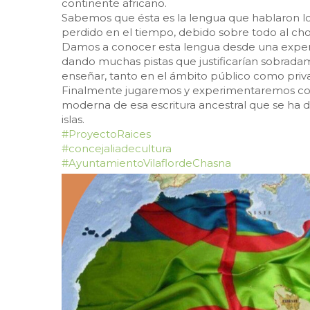
continente africano.
Sabemos que ésta es la lengua que hablaron lo
perdido en el tiempo, debido sobre todo al cho
Damos a conocer esta lengua desde una experien
dando muchas pistas que justificarían sobradam
enseñar, tanto en el ámbito público como priva
Finalmente jugaremos y experimentaremos con la
moderna de esa escritura ancestral que se ha 
islas.
#ProyectoRaices
#concejaliadecultura
#AyuntamientoVilaflordeChasna