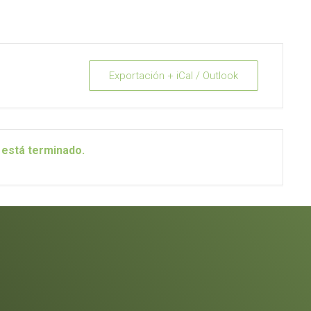
Exportación + iCal / Outlook
 está terminado.