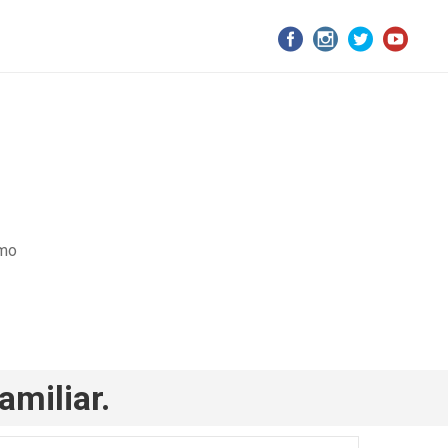
smo
miliar.