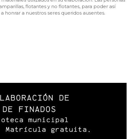
amparillas, flotantes y no flotantes, para poder así
a a honrar a nuestros seres queridos ausentes.