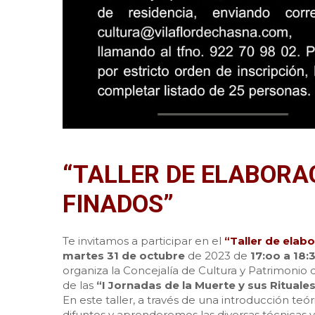
“TALLER DE ELABORAC
FINADOS”
Te invitamos a participar en el
“Taller de elab
martes 31 de octubre
de 2023 de
17:oo a 18:
organiza la Concejalía de Cultura y Patrimonio
de las
“I Jornadas de la Muerte y sus Rituale
En este taller, a través de una introducción teór
difuntos y aprenderemos las diversas técnicas y