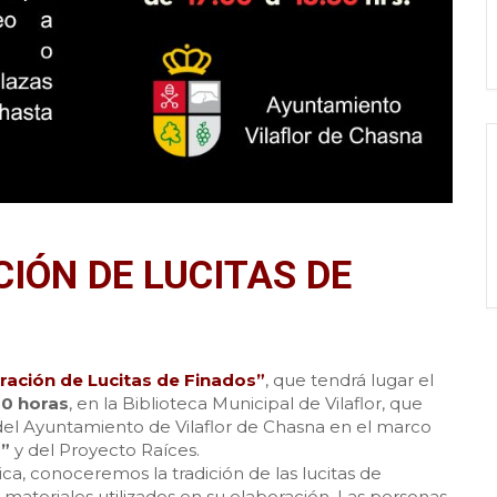
IÓN DE LUCITAS DE
oración de Lucitas de Finados”
, que tendrá lugar el
30 horas
, en la Biblioteca Municipal de Vilaflor, que
 del Ayuntamiento de Vilaflor de Chasna en el marco
s”
y del Proyecto Raíces.
ica, conoceremos la tradición de las lucitas de
 materiales utilizados en su elaboración. Las personas