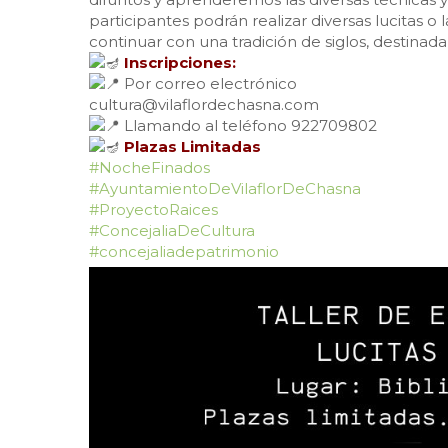
participantes podrán realizar diversas lucitas o l
continuar con una tradición de siglos, destinad
Inscripciones:
Por correo electrónico
cultura@vilaflordechasna.com
Llamando al teléfono 922709802
Plazas Limitadas
#NocheFinados
#AyuntamientoDeVilaflorDeChasna
#ProyectoRaices
#ConcejaliaDeCultura
#concejaliadepatrimonio