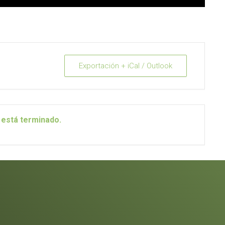
Exportación + iCal / Outlook
 está terminado.