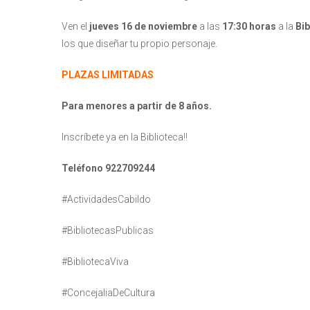
Ven el
jueves 16 de noviembre
a las
17:30 horas
a la
Bib
los que diseñar tu propio personaje.
PLAZAS LIMITADAS
Para menores a partir de 8 años.
Inscríbete ya en la Biblioteca!!
Teléfono 922709244
#ActividadesCabildo
#BibliotecasPublicas
#BibliotecaViva
#ConcejaliaDeCultura