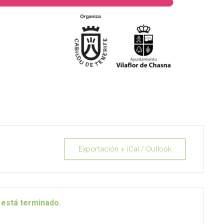
Exportación + iCal / Outlook
 está terminado.