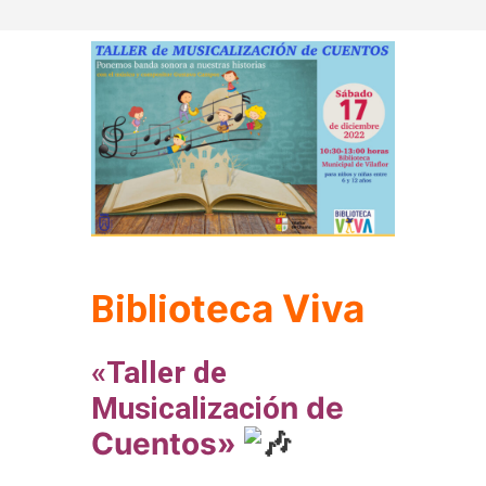
oteca Viv
a
Bibli
«Taller de
n de
Musicalizació
Cuentos»