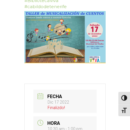
#BibliotecaViva
#cabildodetenerife
FECHA
Altern
Dic 17 2022
Finalizdo!
Alter
HORA
10:30 am - 1:00 pm