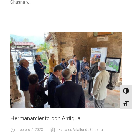
Chasna y...
Altern
Alter
Hermanamiento con Antigua
febrero 7, 2023
Editores Vilaflor de Chasna