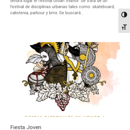
tendrá lugar el festival Urban Vilaflor. Se trata de un
festival de disciplinas urbanas tales como: skateboard,
calistenia, parkour y bmx. Se buscará...
Altern
Alter
Fiesta Joven