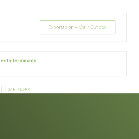
Exportación + iCal / Outlook
 está terminado.
,
SAN PEDRO