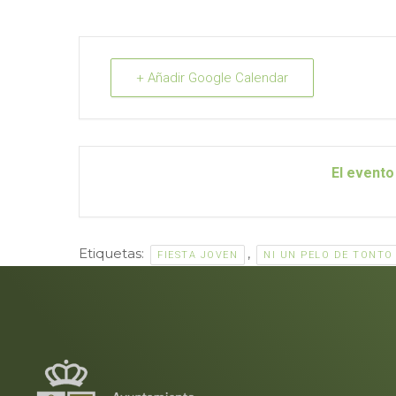
+ Añadir Google Calendar
El evento
Etiquetas:
,
FIESTA JOVEN
NI UN PELO DE TONTO