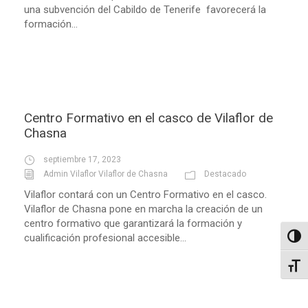
una subvención del Cabildo de Tenerife favorecerá la
formación...
Centro Formativo en el casco de Vilaflor de
Chasna
septiembre 17, 2023
Admin Vilaflor Vilaflor de Chasna
Destacado
Vilaflor contará con un Centro Formativo en el casco.
Vilaflor de Chasna pone en marcha la creación de un
centro formativo que garantizará la formación y
cualificación profesional accesible...
Altern
Alter