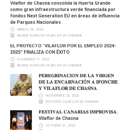
Vilaflor de Chasna consolida la Huerta Grande
como gran infraestructura verde financiada por
fondos Next Generation EU en áreas de influencia
de Parques Nacionales
MARZO 25, 2026
ADMIN VILAFLOR VILAFLOR DE CHASNA
EL PROYECTO “VILAFLOR POR EL EMPLEO 2024-
2025” FINALIZA CON ÉXITO
DICIEMBRE 17, 2025
ADMIN VILAFLOR VILAFLOR DE CHASNA
𝐏𝐄𝐑𝐄𝐆𝐑𝐈𝐍𝐀𝐂𝐈Ó𝐍 𝐃𝐄 𝐋𝐀 𝐕𝐈𝐑𝐆𝐄𝐍
𝐃𝐄 𝐋𝐀 𝐄𝐍𝐂𝐀𝐑𝐍𝐀𝐂𝐈Ó𝐍 𝐀 𝐈𝐅𝐎𝐍𝐂𝐇𝐄
𝐘 𝐕𝐈𝐋𝐀𝐅𝐋𝐎𝐑 𝐃𝐄 𝐂𝐇𝐀𝐒𝐍𝐀
NOVIEMBRE 23, 2025
EDITORES VILAFLOR DE CHASNA
𝐅𝐄𝐒𝐓𝐈𝐕𝐀𝐋 𝐂𝐀𝐍𝐀𝐑𝐈𝐀𝐒 𝐈𝐌𝐏𝐑𝐎𝐕𝐈𝐒𝐀.
Vilaflor de Chasna
OCTUBRE 27, 2025