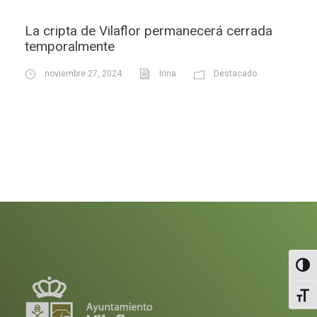
La cripta de Vilaflor permanecerá cerrada
temporalmente
noviembre 27, 2024
Irina
Destacado
Altern
Alter