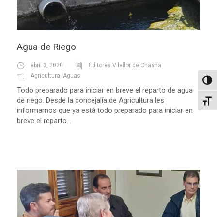
Agua de Riego
abril 3, 2020
Editores Vilaflor de Chasna
Agricultura
,
Aguas
Altern
Todo preparado para iniciar en breve el reparto de agua
de riego. Desde la concejalía de Agricultura les
Alter
informamos que ya está todo preparado para iniciar en
breve el reparto...