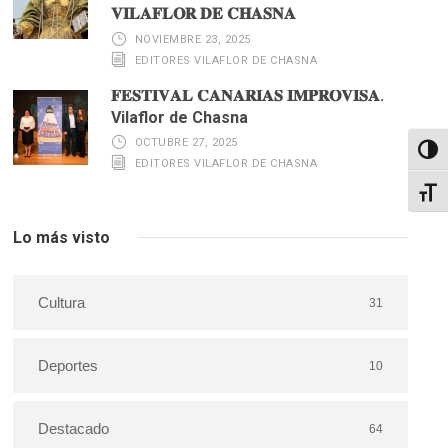
𝐕𝐈𝐋𝐀𝐅𝐋𝐎𝐑 𝐃𝐄 𝐂𝐇𝐀𝐒𝐍𝐀
NOVIEMBRE 23, 2025
EDITORES VILAFLOR DE CHASNA
𝐅𝐄𝐒𝐓𝐈𝐕𝐀𝐋 𝐂𝐀𝐍𝐀𝐑𝐈𝐀𝐒 𝐈𝐌𝐏𝐑𝐎𝐕𝐈𝐒𝐀.
Vilaflor de Chasna
OCTUBRE 27, 2025
Altern
EDITORES VILAFLOR DE CHASNA
Alter
Lo más visto
Cultura
31
Deportes
10
Destacado
64