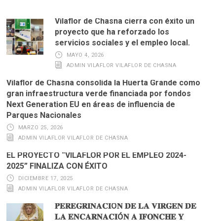
Vilaflor de Chasna cierra con éxito un
proyecto que ha reforzado los
servicios sociales y el empleo local.
MAYO 4, 2026
ADMIN VILAFLOR VILAFLOR DE CHASNA
Vilaflor de Chasna consolida la Huerta Grande como
gran infraestructura verde financiada por fondos
Next Generation EU en áreas de influencia de
Parques Nacionales
MARZO 25, 2026
ADMIN VILAFLOR VILAFLOR DE CHASNA
EL PROYECTO “VILAFLOR POR EL EMPLEO 2024-
2025” FINALIZA CON ÉXITO
DICIEMBRE 17, 2025
ADMIN VILAFLOR VILAFLOR DE CHASNA
𝐏𝐄𝐑𝐄𝐆𝐑𝐈𝐍𝐀𝐂𝐈Ó𝐍 𝐃𝐄 𝐋𝐀 𝐕𝐈𝐑𝐆𝐄𝐍 𝐃𝐄
𝐋𝐀 𝐄𝐍𝐂𝐀𝐑𝐍𝐀𝐂𝐈Ó𝐍 𝐀 𝐈𝐅𝐎𝐍𝐂𝐇𝐄 𝐘