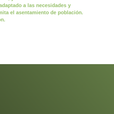
 adaptado a las necesidades y
mita el asentamiento de población.
ón.