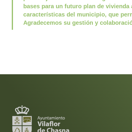
bases para un futuro plan de vivienda
características del municipio, que per
Agradecemos su gestión y colaboraci