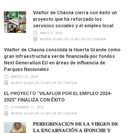
Vilaflor de Chasna cierra con éxito un
proyecto que ha reforzado los
servicios sociales y el empleo local.
MAYO 4, 2026
ADMIN VILAFLOR VILAFLOR DE CHASNA
Vilaflor de Chasna consolida la Huerta Grande como
gran infraestructura verde financiada por fondos
Next Generation EU en áreas de influencia de
Parques Nacionales
MARZO 25, 2026
ADMIN VILAFLOR VILAFLOR DE CHASNA
EL PROYECTO “VILAFLOR POR EL EMPLEO 2024-
2025” FINALIZA CON ÉXITO
DICIEMBRE 17, 2025
ADMIN VILAFLOR VILAFLOR DE CHASNA
𝐏𝐄𝐑𝐄𝐆𝐑𝐈𝐍𝐀𝐂𝐈Ó𝐍 𝐃𝐄 𝐋𝐀 𝐕𝐈𝐑𝐆𝐄𝐍 𝐃𝐄
𝐋𝐀 𝐄𝐍𝐂𝐀𝐑𝐍𝐀𝐂𝐈Ó𝐍 𝐀 𝐈𝐅𝐎𝐍𝐂𝐇𝐄 𝐘