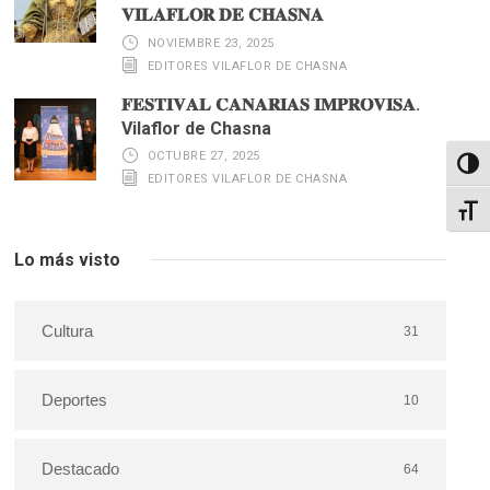
𝐕𝐈𝐋𝐀𝐅𝐋𝐎𝐑 𝐃𝐄 𝐂𝐇𝐀𝐒𝐍𝐀
NOVIEMBRE 23, 2025
EDITORES VILAFLOR DE CHASNA
𝐅𝐄𝐒𝐓𝐈𝐕𝐀𝐋 𝐂𝐀𝐍𝐀𝐑𝐈𝐀𝐒 𝐈𝐌𝐏𝐑𝐎𝐕𝐈𝐒𝐀.
Vilaflor de Chasna
OCTUBRE 27, 2025
Altern
EDITORES VILAFLOR DE CHASNA
Alter
Lo más visto
Cultura
31
Deportes
10
Destacado
64