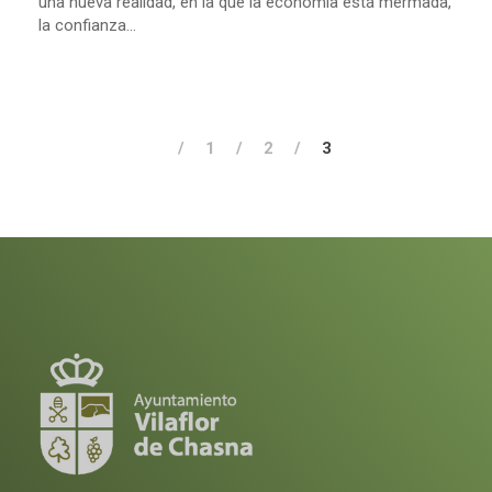
una nueva realidad, en la que la economía está mermada,
la confianza...
1
2
3