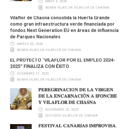
MAYO 4, 2026
ADMIN VILAFLOR VILAFLOR DE CHASNA
Vilaflor de Chasna consolida la Huerta Grande
como gran infraestructura verde financiada por
fondos Next Generation EU en áreas de influencia
de Parques Nacionales
MARZO 25, 2026
ADMIN VILAFLOR VILAFLOR DE CHASNA
EL PROYECTO “VILAFLOR POR EL EMPLEO 2024-
2025” FINALIZA CON ÉXITO
DICIEMBRE 17, 2025
ADMIN VILAFLOR VILAFLOR DE CHASNA
𝐏𝐄𝐑𝐄𝐆𝐑𝐈𝐍𝐀𝐂𝐈Ó𝐍 𝐃𝐄 𝐋𝐀 𝐕𝐈𝐑𝐆𝐄𝐍
𝐃𝐄 𝐋𝐀 𝐄𝐍𝐂𝐀𝐑𝐍𝐀𝐂𝐈Ó𝐍 𝐀 𝐈𝐅𝐎𝐍𝐂𝐇𝐄
𝐘 𝐕𝐈𝐋𝐀𝐅𝐋𝐎𝐑 𝐃𝐄 𝐂𝐇𝐀𝐒𝐍𝐀
NOVIEMBRE 23, 2025
EDITORES VILAFLOR DE CHASNA
𝐅𝐄𝐒𝐓𝐈𝐕𝐀𝐋 𝐂𝐀𝐍𝐀𝐑𝐈𝐀𝐒 𝐈𝐌𝐏𝐑𝐎𝐕𝐈𝐒𝐀.