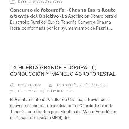
Desarrollo local
,
Destacado
𝗖𝗼𝗻𝗰𝘂𝗿𝘀𝗼 𝗱𝗲 𝗳𝗼𝘁𝗼𝗴𝗿𝗮𝗳í𝗮: «𝗖𝗵𝗮𝘀𝗻𝗮 𝗜𝘀𝗼𝗿𝗮 𝗥𝗼𝘂𝘁𝗲,
𝗮 𝘁𝗿𝗮𝘃é𝘀 𝗱𝗲𝗹 𝗢𝗯𝗷𝗲𝘁𝗶𝘃𝗼» La Asociación Centro para el
Desarrollo Rural del Sur de Tenerife Comarca Chasna
Isora, conformada por los ayuntamientos de Fasnia,...
LA HUERTA GRANDE ECORURAL II;
CONDUCCIÓN Y MANEJO AGROFORESTAL
marzo 1, 2023
Admin Vilaflor Vilaflor de Chasna
Desarrollo local
,
La Huerta Grande
El Ayuntamiento de Vilaflor de Chasna, a través de la
subvención directa concedida por el Cabildo Insular de
Tenerife, con fondos procedentes del Marco Estratégico
de Desarrollo Insular (MEDI) del...