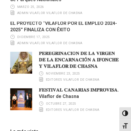
MARZO 25, 2026
ADMIN VILAFLOR VILAFLOR DE CHASNA
EL PROYECTO “VILAFLOR POR EL EMPLEO 2024-
2025” FINALIZA CON ÉXITO
DICIEMBRE 17, 2025
ADMIN VILAFLOR VILAFLOR DE CHASNA
𝐏𝐄𝐑𝐄𝐆𝐑𝐈𝐍𝐀𝐂𝐈Ó𝐍 𝐃𝐄 𝐋𝐀 𝐕𝐈𝐑𝐆𝐄𝐍
𝐃𝐄 𝐋𝐀 𝐄𝐍𝐂𝐀𝐑𝐍𝐀𝐂𝐈Ó𝐍 𝐀 𝐈𝐅𝐎𝐍𝐂𝐇𝐄
𝐘 𝐕𝐈𝐋𝐀𝐅𝐋𝐎𝐑 𝐃𝐄 𝐂𝐇𝐀𝐒𝐍𝐀
NOVIEMBRE 23, 2025
EDITORES VILAFLOR DE CHASNA
𝐅𝐄𝐒𝐓𝐈𝐕𝐀𝐋 𝐂𝐀𝐍𝐀𝐑𝐈𝐀𝐒 𝐈𝐌𝐏𝐑𝐎𝐕𝐈𝐒𝐀.
Vilaflor de Chasna
OCTUBRE 27, 2025
EDITORES VILAFLOR DE CHASNA
Altern
Alter