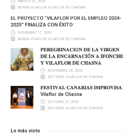
MARZO 25, 2026
ADMIN VILAFLOR VILAFLOR DE CHASNA
EL PROYECTO “VILAFLOR POR EL EMPLEO 2024-
2025” FINALIZA CON ÉXITO
DICIEMBRE 17, 2025
ADMIN VILAFLOR VILAFLOR DE CHASNA
𝐏𝐄𝐑𝐄𝐆𝐑𝐈𝐍𝐀𝐂𝐈Ó𝐍 𝐃𝐄 𝐋𝐀 𝐕𝐈𝐑𝐆𝐄𝐍
𝐃𝐄 𝐋𝐀 𝐄𝐍𝐂𝐀𝐑𝐍𝐀𝐂𝐈Ó𝐍 𝐀 𝐈𝐅𝐎𝐍𝐂𝐇𝐄
𝐘 𝐕𝐈𝐋𝐀𝐅𝐋𝐎𝐑 𝐃𝐄 𝐂𝐇𝐀𝐒𝐍𝐀
NOVIEMBRE 23, 2025
EDITORES VILAFLOR DE CHASNA
𝐅𝐄𝐒𝐓𝐈𝐕𝐀𝐋 𝐂𝐀𝐍𝐀𝐑𝐈𝐀𝐒 𝐈𝐌𝐏𝐑𝐎𝐕𝐈𝐒𝐀.
Vilaflor de Chasna
OCTUBRE 27, 2025
EDITORES VILAFLOR DE CHASNA
Lo más visto